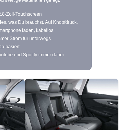
chwertige Materialien gelegt.
,8-Zoll-Touchscreen
les, was Du brauchst. Auf Knopfdruck.
martphone laden, kabellos
mer Strom für unterwegs
p-basiert
utube und Spotify immer dabei