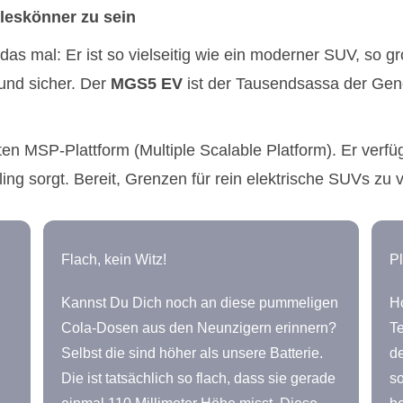
lleskönner zu sein
r das mal: Er ist so vielseitig wie ein moderner SUV, so
 und sicher. Der
MGS5 EV
ist der Tausendsassa der Gen
ften MSP-Plattform (Multiple Scalable Platform). Er ve
ng sorgt. Bereit, Grenzen für rein elektrische SUVs zu 
Flach, kein Witz!
Pl
Kannst Du Dich noch an diese pummeligen
Ho
Cola-Dosen aus den Neunzigern erinnern?
Te
Selbst die sind höher als unsere Batterie.
d
Die ist tatsächlich so flach, dass sie gerade
so