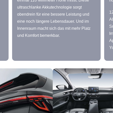
einmal 110 Millimeter Höhe misst. Diese
ho
ultraschlanke Akkutechnologie sorgt
12
obendrein für eine bessere Leistung und
Al
eine noch längere Lebensdauer. Und im
S
Innenraum macht sich das mit mehr Platz
Im
und Komfort bemerkbar.
Ap
Yo